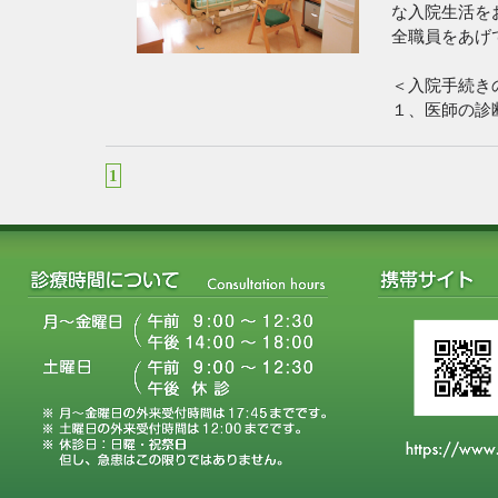
な入院生活を
全職員をあげ
＜入院手続き
１、医師の診
状態とベッド
院証書、承諾
1
２、入院当日
提出ください
をお勧めしま
【ご用意いた
・入院許諾書
・健康保険
・後期高齢者
・各種受給者
・各種医療
・標準負担額
・みどりかわ