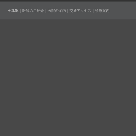
・印鑑（総
HOME
｜
医師のご紹介
｜
医院の案内
｜
交通アクセス
｜
診療案内
３、手続きが
します。