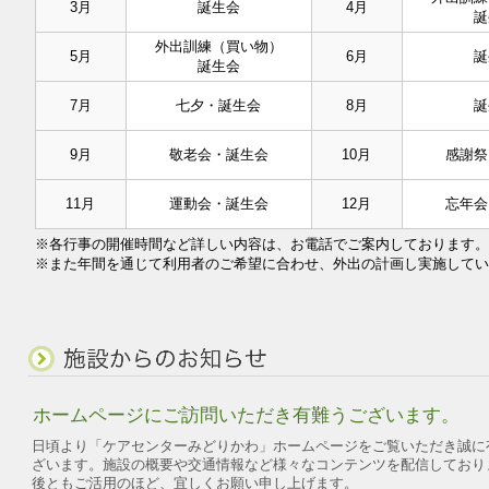
3月
誕生会
4月
誕
外出訓練（買い物）
5月
6月
誕
誕生会
7月
七夕・誕生会
8月
誕
9月
敬老会・誕生会
10月
感謝祭
11月
運動会・誕生会
12月
忘年会
※各行事の開催時間など詳しい内容は、お電話でご案内しております。
※また年間を通じて利用者のご希望に合わせ、外出の計画し実施してい