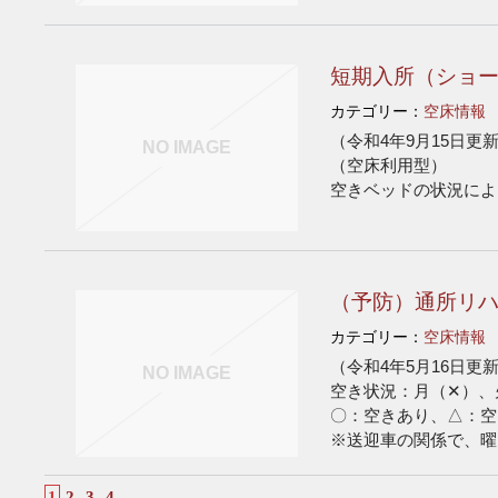
短期入所（ショ
カテゴリー：
空床情報
（令和4年9月15日更
NO IMAGE
（空床利用型）
空きベッドの状況によ
（予防）通所リ
カテゴリー：
空床情報
（令和4年5月16日更
NO IMAGE
空き状況：月（✕）、
〇：空きあり、△：空
※送迎車の関係で、曜
1
2
3
4